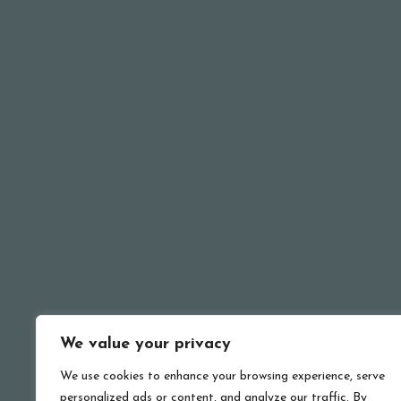
Leidenschaft für gutes Essen und unsere
Familie ist in jedem Gericht erkennbar, das wir
servieren, und vermittelt einen echten Eindruck
unserer Herkunft.
MEHR LESEN
We value your privacy
We use cookies to enhance your browsing experience, serve
personalized ads or content, and analyze our traffic. By
© Ristorante Pizzeria Erika 2024 . All rights res