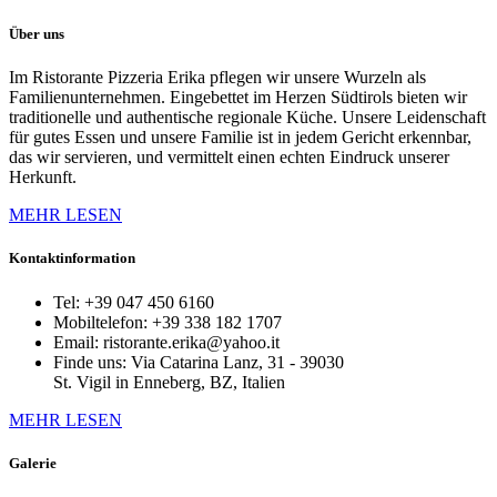
Über uns
Im Ristorante Pizzeria Erika pflegen wir unsere Wurzeln als
Familienunternehmen. Eingebettet im Herzen Südtirols bieten wir
traditionelle und authentische regionale Küche. Unsere Leidenschaft
für gutes Essen und unsere Familie ist in jedem Gericht erkennbar,
das wir servieren, und vermittelt einen echten Eindruck unserer
Herkunft.
MEHR
MEHR LESEN
LESENÜBER
UNS
Kontaktinformation
Tel:
+39 047 450 6160
Mobiltelefon:
+39 338 182 1707
Email:
ristorante.erika@yahoo.it
Finde uns:
Via Catarina Lanz, 31 - 39030
St. Vigil in Enneberg, BZ, Italien
MEHR
MEHR LESEN
LESENKONTAKTINFORMATION
Galerie