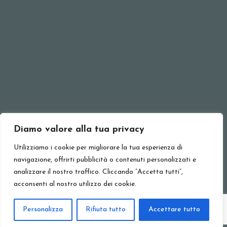
PER SAPERNE DI PIÙ
© Ristorante Pizzeria Erika 2024 . Tutti i diritti riservati.
Diamo valore alla tua privacy
Utilizziamo i cookie per migliorare la tua esperienza di
TORNA ALL'INIZIO
navigazione, offrirti pubblicità o contenuti personalizzati e
analizzare il nostro traffico. Cliccando “Accetta tutti”,
acconsenti al nostro utilizzo dei cookie.
Personalizza
Rifiuta tutto
Accettare tutto