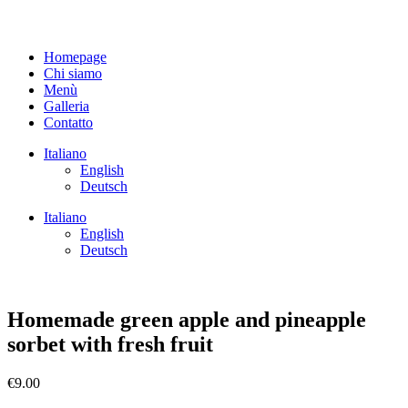
Homepage
Chi siamo
Menù
Galleria
Contatto
Italiano
English
Deutsch
Italiano
English
Deutsch
Homemade green apple and pineapple
sorbet with fresh fruit
€
9.00