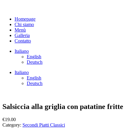
Homepage
Chi siamo
Menù
Galleria
Contatto
Italiano
English
Deutsch
Italiano
English
Deutsch
Salsiccia alla griglia con patatine fritte
€
19.00
Category:
Secondi Piatti Classici