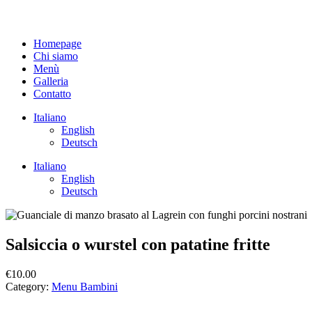
Homepage
Chi siamo
Menù
Galleria
Contatto
Italiano
English
Deutsch
Italiano
English
Deutsch
Salsiccia o wurstel con patatine fritte
€
10.00
Category:
Menu Bambini