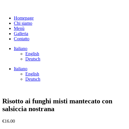
Homepage
Chi siamo
Menù
Galleria
Contatto
Italiano
English
Deutsch
Italiano
English
Deutsch
Risotto ai funghi misti mantecato con
salsiccia nostrana
€
16.00